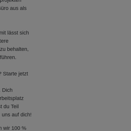
projekten
üro aus als
it lässt sich
tere
zu behalten,
führen.
Starte jetzt
. Dich
rbeitsplatz
t du Teil
 uns auf dich!
n wir 100 %