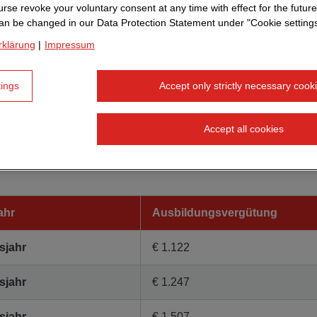
rse revoke your voluntary consent at any time with effect for the future
an be changed in our Data Protection Statement under "Cookie settings
rklärung
|
Impressum
gsvergütung
tings
Accept only strictly necessary cook
 technische/kaufmännische Vergütung während der Ausb
Angaben in brutto/Monat.
Accept all cookies
ahr
Ausbildungsvergütung
sjahr
€ 1.122
sjahr
€ 1.247
sjahr
€ 1.507