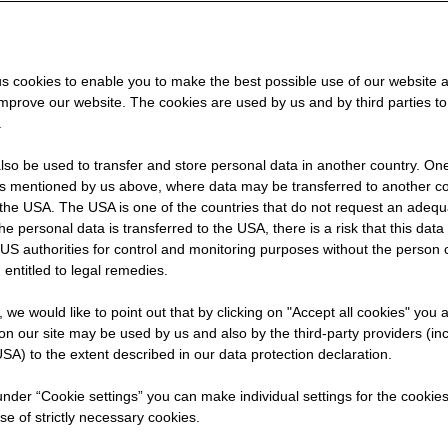
b dich
s cookies to enable you to make the best possible use of our website 
enden-
improve our website. The cookies are used by us and by third parties t
.
so be used to transfer and store personal data in another country. One 
rs mentioned by us above, where data may be transferred to another co
the USA. The USA is one of the countries that do not request an adequa
 the personal data is transferred to the USA, there is a risk that this dat
US authorities for control and monitoring purposes without the person
 entitled to legal remedies.
t, we would like to point out that by clicking on "Accept all cookies" you 
n our site may be used by us and also by the third-party providers (in
SA) to the extent described in our data protection declaration.
 under “Cookie settings” you can make individual settings for the cookie
se of strictly necessary cookies.
uer
3 Jahre