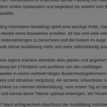
he:r Konstrukteur:in unterstützt du die Planung von Bau
 dem ersten Spatenstich und begleitest sie sowohl vom B
ustelle.
ing Information Modeling) spielt eine wichtige Rolle. Dam
D-Modell eines Bauwerkes erstellen. All das und viele wei
. Materialmengen zu berechnen und die Kosten im Auge 
aufe deiner Ausbildung mehr und mehr selbstständig aus
ne eigene Karriere ebenfalls aktiv planen und angehen? 
ldung bei STRABAG und profitiere von den vielfältigen
keiten in einem weltweit tätigen Bautechnologiekonzern
ire und attraktive Vergütung, ein sicherer, krisenfester A
chkeit zur internen Weiterbildung. Vom ersten Tag an bis
und kannst deine Talente optimal einbringen. Wir freuen
 Nach erfolgreichem Abschluss der Ausbildung möchte