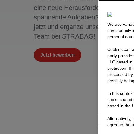
eine neue Herausforderung und
spannende Aufgaben? Dann bewir
We use variou
jetzt und ergänze unser Auszubild
continuously 
Team bei STRABAG!
personal data
Cookies can al
Jetzt bewerben
party provide
LLC based in 
protection. If
processed by 
possibly being
In this contex
cookies used o
based in the U
Alternatively,
agree to the u
Ausbildungsda