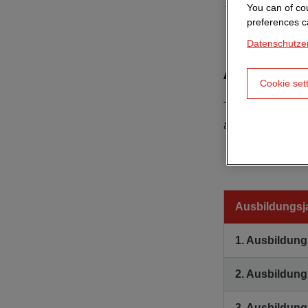
You can of cou
preferences c
Datenschutze
Ausbildun
Cookie set
Tarifgebundene
ab April 2026, 
Ausbildungsj
1. Ausbildung
2. Ausbildung
3. Ausbildung