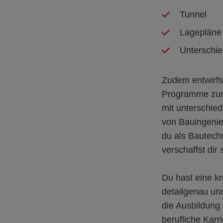
Tunnel
Lagepläne
Unterschi
Zudem entwirfs
Programme zur V
mit unterschied
von Bauingenieu
du als Bautech
verschaffst di
Du hast eine k
detailgenau un
die Ausbildung 
berufliche Kar