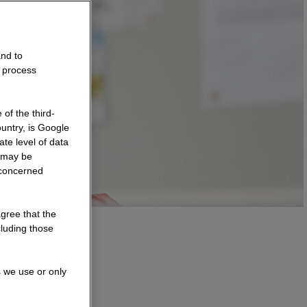
and to
o process
of the third-
untry, is Google
te level of data
a may be
 concerned
agree that the
cluding those
s we use or only