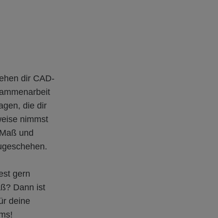
tehen dir CAD-
usammenarbeit
gen, die dir
lweise nimmst
t Maß und
Baugeschehen.
est gern
ß? Dann ist
ür deine
ams!