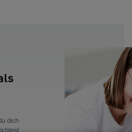
als
du dich
öchtest