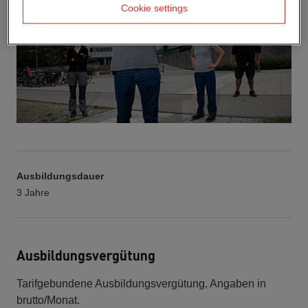
Cookie settings
Ausbildungsdauer
3 Jahre
Ausbildungsvergütung
Tarifgebundene Ausbildungsvergütung, Angaben in
brutto/Monat.