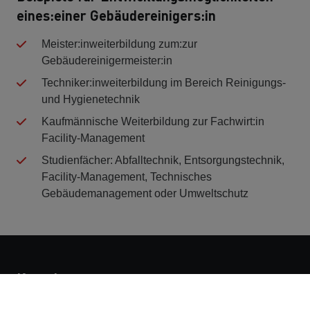
eines:einer Gebäudereinigers:in
Meister:inweiterbildung zum:zur
Gebäudereinigermeister:in
Techniker:inweiterbildung im Bereich Reinigungs-
und Hygienetechnik
Kaufmännische Weiterbildung zur Fachwirt:in
Facility-Management
Studienfächer: Abfalltechnik, Entsorgungstechnik,
Facility-Management, Technisches
Gebäudemanagement oder Umweltschutz
Kontakt