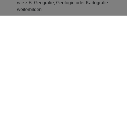
wie z.B. Geografie, Geologie oder Kartografie
weiterbilden
Hier erzählt Maike, wie ihre Ausbildung zur
Vermessungstechniker:in bei STRABAG aussieht.