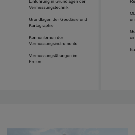
Einführung in Grundlagen der
Re
Vermessungstechnik
Ob
Grundlagen der Geodäsie und
un
Kartographie
Ge
Kennenlernen der
ei
Vermessungsinstrumente
Ba
Vermessungsübungen im
Freien