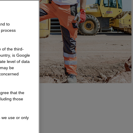
and to
o process
of the third-
untry, is Google
te level of data
a may be
 concerned
agree that the
cluding those
irektion
s we use or only