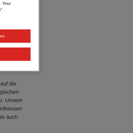
ionen zur
. Your
ne Übersicht
".
besondere
ie alle
.
erbung
ies
 auf die
ypischen
b. Unsere
ordhessen
als auch