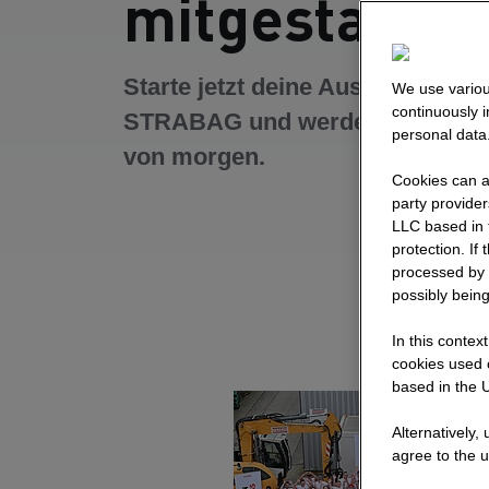
mitgestalten
Starte jetzt deine Ausbildung bei
We use variou
continuously 
STRABAG und werde Teil des B
personal data
von morgen.
Cookies can al
party provide
LLC based in 
protection. If
processed by 
possibly being
In this contex
cookies used o
based in the U
Alternatively,
agree to the u