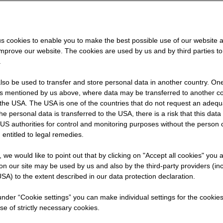
?
s cookies to enable you to make the best possible use of our website 
improve our website. The cookies are used by us and by third parties t
auens
.
so be used to transfer and store personal data in another country. One 
rs mentioned by us above, where data may be transferred to another co
the USA. The USA is one of the countries that do not request an adequa
 the personal data is transferred to the USA, there is a risk that this dat
US authorities for control and monitoring purposes without the person
 entitled to legal remedies.
t, we would like to point out that by clicking on "Accept all cookies" you 
n our site may be used by us and also by the third-party providers (in
SA) to the extent described in our data protection declaration.
Deine Ausbildung bei der D
 under “Cookie settings” you can make individual settings for the cookie
Mitte-West
se of strictly necessary cookies.