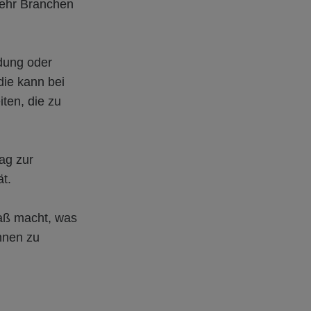
mehr Branchen
ldung oder
die kann bei
ten, die zu
ag zur
t.
paß macht, was
ennen zu