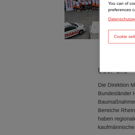
You can of cou
preferences c
Datenschutze
Cookie set
Über uns
Die Direktion Mi
Bundesländer H
Baumaßnahmen 
Bereiche Rhein
haben regional
kaufmännische 