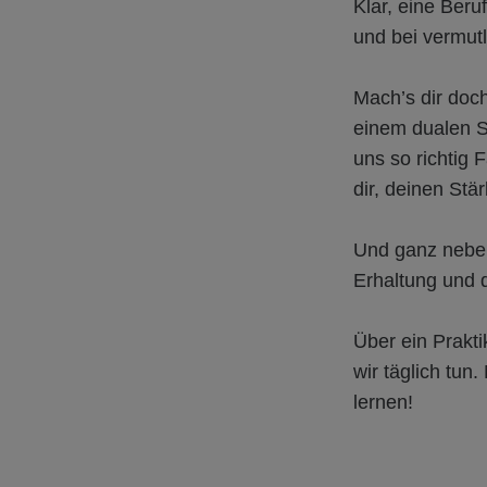
Klar, eine Beru
und bei vermut
Mach’s dir doc
einem dualen St
uns so richtig 
dir, deinen Stä
Und ganz nebenb
Erhaltung und 
Über ein Prakt
wir täglich tun
lernen!