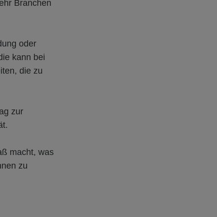
mehr Branchen
ldung oder
die kann bei
ten, die zu
ag zur
t.
paß macht, was
ennen zu