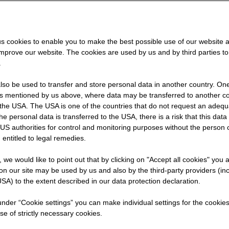
?
s cookies to enable you to make the best possible use of our website 
improve our website. The cookies are used by us and by third parties t
.
auens
so be used to transfer and store personal data in another country. One 
rs mentioned by us above, where data may be transferred to another co
the USA. The USA is one of the countries that do not request an adequa
 the personal data is transferred to the USA, there is a risk that this dat
US authorities for control and monitoring purposes without the person
 entitled to legal remedies.
t, we would like to point out that by clicking on "Accept all cookies" you 
n our site may be used by us and also by the third-party providers (in
SA) to the extent described in our data protection declaration.
Deine Ausbildung bei der D
 under “Cookie settings” you can make individual settings for the cookie
se of strictly necessary cookies.
Sachsen/Thüringen