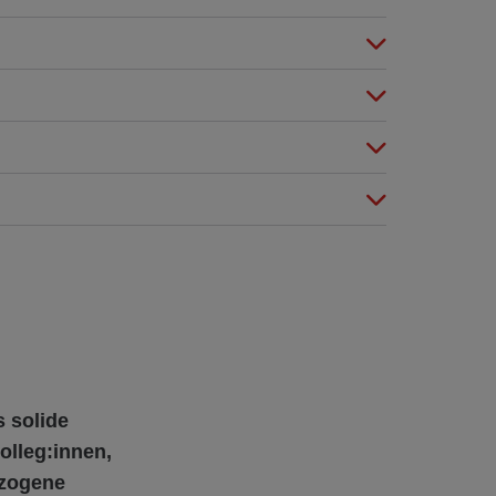
 solide
olleg:innen,
ezogene