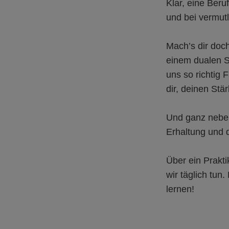
Klar, eine Beru
und bei vermut
Mach’s dir doc
einem dualen St
uns so richtig 
dir, deinen Stä
Und ganz nebenb
Erhaltung und 
Über ein Prakt
wir täglich tun
lernen!