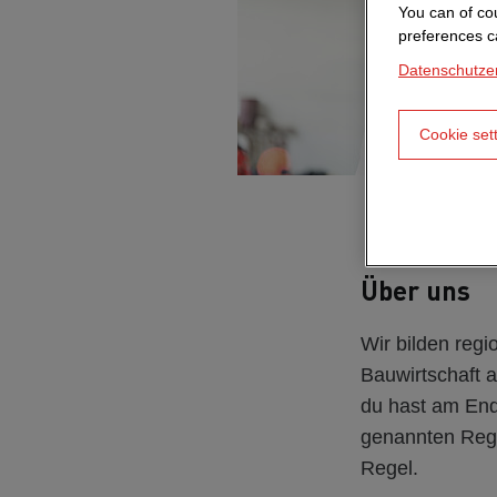
You can of cou
preferences c
Datenschutze
Cookie set
Über uns
Wir bilden reg
Bauwirtschaft a
du hast am End
genannten Regi
Regel.