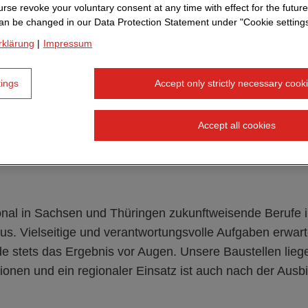
rse revoke your voluntary consent at any time with effect for the future
Hier findest du allgemeine Informat
an be changed in our Data Protection Statement under "Cookie settings
Ausbildung in unserer Direktion, ei
rklärung
|
Impressum
unserer
und das 
Ausbildungsberufe
sow
Angebot für unsere Auszubildenden
tings
Accept only strictly necessary cook
relevanten Infos rund um deine
Bew
Accept all cookies
ional in Sachsen und Thüringen zukunftweisende Berufe i
us. Vielseitige und verantwortungsvolle Aufgaben erwar
e stets das Ergebnis vor Augen. Unsere Baustellen lieg
onen und ein regionaler Einsatz ist auch nach der Ausbi