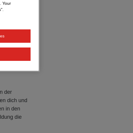
. Your
ionen zur
".
ne Übersicht
besondere
ie alle
ies
.
erbung
n der
ten dich und
en in den
ldung die