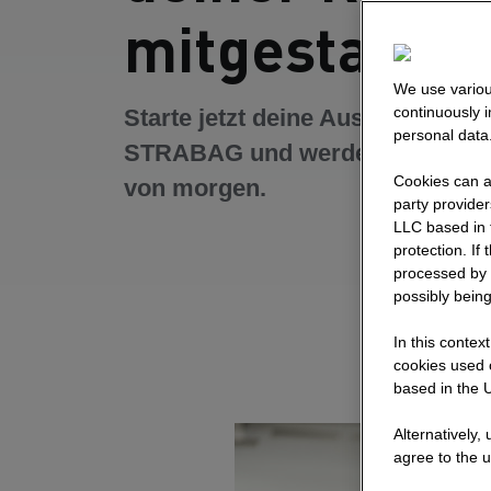
mitgestalten
We use variou
continuously 
Starte jetzt deine Ausbildung bei
personal data
STRABAG und werde Teil des B
Cookies can al
von morgen.
party provide
LLC based in 
protection. If
processed by 
possibly being
In this contex
cookies used o
based in the U
Alternatively,
agree to the u