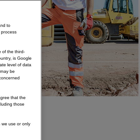
and to
o process
of the third-
untry, is Google
te level of data
a may be
 concerned
agree that the
cluding those
irektion
s we use or only